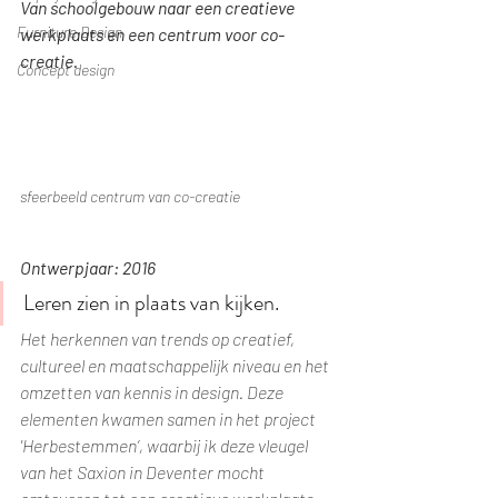
Van schoolgebouw naar een creatieve 
Furniture Design
werkplaats en een centrum voor co-
creatie
.
Concept design
sfeerbeeld centrum van co-creatie
Ontwerpjaar: 2016
Leren zien in plaats van kijken.
Het herkennen van trends op creatief, 
cultureel en maatschappelijk niveau en het 
omzetten van kennis in design. Deze 
elementen kwamen samen in het project 
'Herbestemmen’, waarbij ik deze vleugel 
van het Saxion in Deventer mocht 