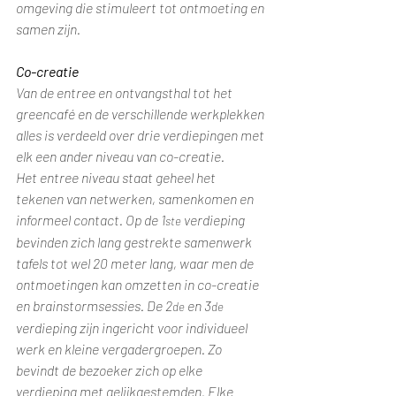
omgeving die stimuleert tot ontmoeting en 
samen zijn.
Co-creatie
Van de entree en ontvangsthal tot het 
greencafé en de verschillende werkplekken 
alles is verdeeld over drie verdiepingen met 
elk een ander niveau van co-creatie.
Het entree niveau staat geheel het 
tekenen van netwerken, samenkomen en 
informeel contact. Op de 1
 verdieping 
ste
bevinden zich lang gestrekte samenwerk 
tafels tot wel 20 meter lang, waar men de 
ontmoetingen kan omzetten in co-creatie 
en brainstormsessies. De 2
 en 3
de
de
verdieping zijn ingericht voor individueel 
werk en kleine vergadergroepen. Zo 
bevindt de bezoeker zich op elke 
verdieping met gelijkgestemden. Elke 